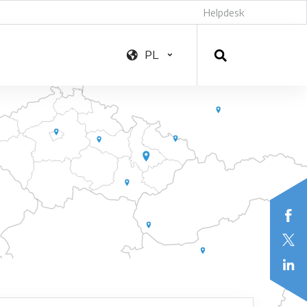
Helpdesk
PL