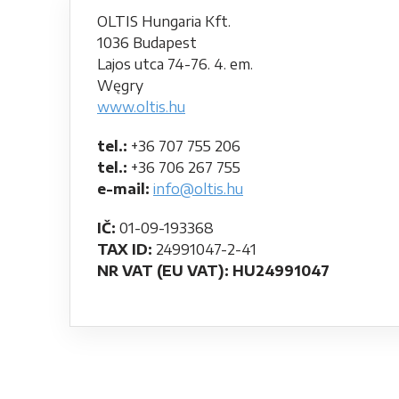
OLTIS Hungaria Kft.
1036 Budapest
Lajos utca 74-76. 4. em.
Węgry
www.oltis.hu
tel.:
+36 707 755 206
tel.:
+36 706 267 755
e-mail:
info@oltis.hu
IČ:
01-09-193368
TAX ID:
24991047-2-41
NR VAT (EU VAT): HU24991047