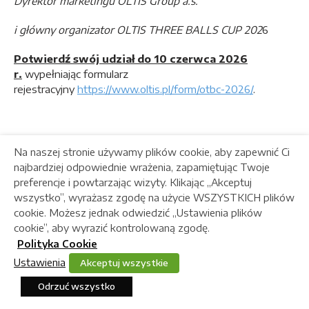
Dyrektor marketingu OLTIS Group a.s.
i główny organizator OLTIS THREE BALLS CUP 202
6
Potwierdź swój udział do
10 czerwca 2026
r
.
wypełniając formularz
rejestracyjny
https://www.oltis.pl/form/otbc-2026/
.
Na naszej stronie używamy plików cookie, aby zapewnić Ci
najbardziej odpowiednie wrażenia, zapamiętując Twoje
preferencje i powtarzając wizyty. Klikając „Akceptuj
wszystko”, wyrażasz zgodę na użycie WSZYSTKICH plików
SIEDZIBA
cookie. Możesz jednak odwiedzić „Ustawienia plików
cookie”, aby wyrazić kontrolowaną zgodę.
OLTIS Polska Sp. z o. o.
ul. Króla Kazimierza Wielkiego 21
Polityka Cookie
32-300 Olkusz
Ustawienia
Akceptuj wszystkie
Odrzuć wszystko
KONTAKT