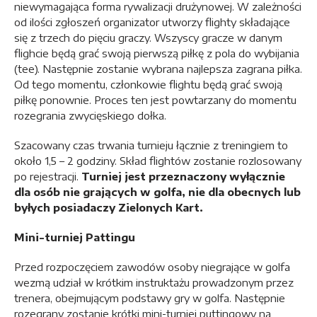
niewymagająca forma rywalizacji drużynowej. W zależności
od ilości zgłoszeń organizator utworzy flighty składające
się z trzech do pięciu graczy. Wszyscy gracze w danym
flighcie będą grać swoją pierwszą piłkę z pola do wybijania
(tee). Następnie zostanie wybrana najlepsza zagrana piłka.
Od tego momentu, członkowie flightu będą grać swoją
piłkę ponownie. Proces ten jest powtarzany do momentu
rozegrania zwycięskiego dołka.
Szacowany czas trwania turnieju łącznie z treningiem to
około 1,5 – 2 godziny. Skład flightów zostanie rozlosowany
po rejestracji.
Turniej jest przeznaczony wyłącznie
dla osób nie grających w golfa, nie dla obecnych lub
byłych posiadaczy Zielonych Kart.
Mini-turniej Pattingu
Przed rozpoczęciem zawodów osoby niegrające w golfa
wezmą udział w krótkim instruktażu prowadzonym przez
trenera, obejmującym podstawy gry w golfa. Następnie
rozegrany zostanie krótki mini-turniej puttingowy na