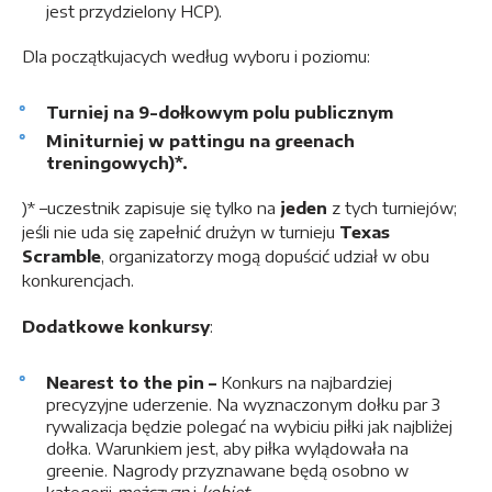
jest przydzielony HCP).
Dla początkujacych według wyboru i poziomu:
Turniej na 9-dołkowym polu publicznym
Miniturniej w pattingu na greenach
treningowych)*.
)* –uczestnik zapisuje się tylko na
jeden
z tych turniejów;
jeśli nie uda się zapełnić drużyn w turnieju
Texas
Scramble
, organizatorzy mogą dopuścić udział w obu
konkurencjach.
Dodatkowe konkursy
:
Nearest to the pin –
Konkurs na najbardziej
precyzyjne uderzenie. Na wyznaczonym dołku par 3
rywalizacja będzie polegać na wybiciu piłki jak najbliżej
dołka. Warunkiem jest, aby piłka wylądowała na
greenie. Nagrody przyznawane będą osobno w
kategorii
mężczyzn
i
kobiet
.