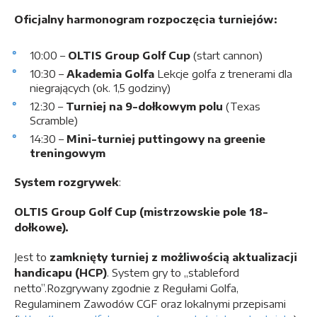
Oficjalny harmonogram rozpoczęcia turniejów
:
10:00 –
OLTIS Group Golf Cup
(start cannon)
10:30 –
Akademia Golfa
Lekcje golfa z trenerami dla
niegrających (ok. 1,5 godziny)
12:30 –
Turniej na 9-dołkowym polu
(Texas
Scramble)
14:30 –
Mini-turniej puttingowy na greenie
treningowym
System rozgrywek
:
OLTIS Group Golf Cup (mistrzowskie pole 18-
dołkowe).
Jest to
zamknięty turniej z możliwością aktualizacji
handicapu (HCP)
. System gry to „stableford
netto”.Rozgrywany zgodnie z Regułami Golfa,
Regulaminem Zawodów CGF oraz lokalnymi przepisami