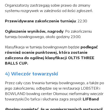
Organizatorzy zastrzegają sobie prawo do zmiany
systemu rozgrywek w zależności od ilości zgłoszeń.
Przewidywane zakończenie turnieju
: 22:30
Ogłoszenie wyników, nagrody
: Po zakończeniu
turnieju bowlingowego, około godziny 23:00.
Klasyfikacja w turnieju bowlingowym będzie
podlegać
również ocenie punktowej, która zostanie
zaliczona do ogólnej klasyfikacji OLTIS THREE
BALLS CUP.
4)
Wieczór towarzyski
Przez cały czas trwania turnieju bowlingowego, a także po
jego zakończeniu, odbędzie się w restauracji LOBSTER i
BOWLAND bowling center Olomouc nieformalny wieczór
towarzyski.Do tańca i słuchania zagra zespół:
LIFBand
Prosimy pamiętać, że w pomieszczeniach restauracji