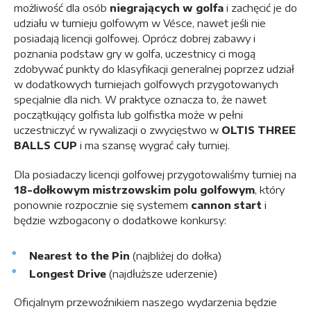
możliwość dla osób
niegrających w golfa
i zachęcić je do
udziału w turnieju golfowym w Vésce, nawet jeśli nie
posiadają licencji golfowej. Oprócz dobrej zabawy i
poznania podstaw gry w golfa, uczestnicy ci mogą
zdobywać punkty do klasyfikacji generalnej poprzez udział
w dodatkowych turniejach golfowych przygotowanych
specjalnie dla nich. W praktyce oznacza to, że nawet
początkujący golfista lub golfistka może w pełni
uczestniczyć w rywalizacji o zwycięstwo w
OLTIS THREE
BALLS CUP
i ma szansę wygrać cały turniej.
Dla posiadaczy licencji golfowej przygotowaliśmy turniej na
18-dołkowym mistrzowskim polu golfowym
, który
ponownie rozpocznie się systemem
cannon start
i
będzie wzbogacony o dodatkowe konkursy:
Nearest to the Pin
(najbliżej do dołka)
Longest Drive
(najdłuższe uderzenie)
Oficjalnym przewoźnikiem naszego wydarzenia będzie