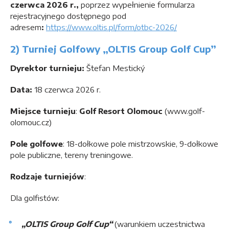
czerwca 2026 r.,
poprzez wypełnienie formularza
rejestracyjnego dostępnego pod
adresem
:
https://www.oltis.pl/form/otbc-2026/
2) Turniej Golfowy „OLTIS Group Golf Cup”
Dyrektor turnieju:
Štefan Mestický
Data:
18 czerwca 2026 r.
Miejsce turnieju
:
Golf Resort Olomouc
(www.golf-
olomouc.cz)
Pole golfowe
: 18-dołkowe pole mistrzowskie, 9-dołkowe
pole publiczne, tereny treningowe.
Rodzaje turniejów
:
Dla golfistów:
„OLTIS Group Golf Cup“
(warunkiem uczestnictwa