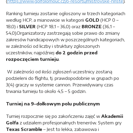
(
https://www.golfolomouc.cz/o-resortu/mistrovske-hriste
).
Ranking turnieju zostanie ogłoszony w trzech kategoriach
według HCP, a mianowicie w kategorii
GOLD
(HCP 0 –
18,0) i
SILVER
(HCP 18,1 – 36,0) oraz
BRONZE
(36,1 –
54,0).Organizatorzy zastrzegają sobie prawo do zmiany
zakresów handicapowych w poszczególnych kategoriach,
w zależności od liczby i struktury zgłoszonych
uczestników, najpóźniej
do 2 godzin przed
rozpoczęciem turnieju
.
W zależności od ilości zgłoszeń uczestnicy zostaną
podzieleni do flightu, tj. prawdopodobnie w grupach po
3(4) graczy w systemie cannon. Przewidywany czas
trwania turnieju to około 4,5 – 5 godzin.
Turniej na 9-dołkowym polu publicznym
Turniej rozpocznie się po zakończeniu zajęć w
Akademii
Golfa
z udziałem profesjonalnych trenerów. System gry
Texas Scramble
– Jest to lekka, zabawowa i