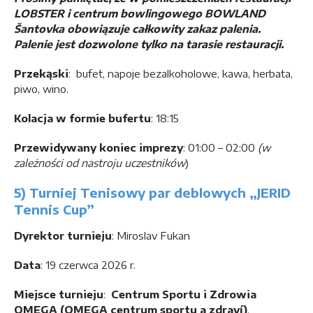
LOBSTER i centrum bowlingowego BOWLAND
Šantovka obowiązuje całkowity zakaz palenia.
Palenie jest dozwolone tylko na tarasie restauracji.
Przekąski
: bufet, napoje bezalkoholowe, kawa, herbata,
piwo, wino.
Kolacja w formie bufertu
: 18:15
Przewidywany koniec imprezy
: 01:00 – 02:00
(w
zależności od nastroju uczestników
)
5) Turniej Tenisowy par deblowych „JERID
Tennis Cup”
Dyrektor turnieju
: Miroslav Fukan
Data
: 19 czerwca 2026 r.
Miejsce turnieju
:
Centrum Sportu i Zdrowia
OMEGA (OMEGA centrum sportu a zdraví)
,