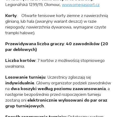
Legionářská 1299/19, Olomouc,
www.omegasport.cz
Korty
: Otwarte tenisowe korty ziemne z nawierzchnią
glinianą, lub hala (awaryjny wariant deszcz) w razie
niepogody; nawierzchnia dywanowa, wymagane czyste
trampki halowe).
Przewidywana liczba graczy
:
40 zawodników (20
par deblowych)
Liczba kortów
: 7 kortów z możliwością stopniowego
uwalniania.
Losowanie turnieju
: Uczestnicy zgłaszają się
indywidualnie
. Główny organizator podzieli zawodników
na
dwa koszyki według poziomu zaawansowania
, a
następnie bezpośrednio przed rozpoczęciem turnieju
zostaną oni
elektronicznie wylosowani do par oraz
grup turniejowych
.
Sposób rozgrywania turnieju:
Ostateczny system