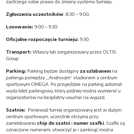
zastrzega sobie prawo do zmiany systemu turnieju.
Zgłoszenia uczestników
: 8:30 – 9:00.
Losowanie:
9:00 – 9:30
Oficjalne rozpoczęcie turnieju:
9:30
Transport:
Własny lub zorganizowany przez OLTIS
Group
Parking:
Parking będzie dostępny
za szlabanem
na
parkingu pomiędzy ,„Androvým“ stadionem a centrum
sportowym OMEGA. Po przyjeździe na parking automat
wyda bilet parkingowy, który później można wymienić u
organizatorów na bezpłatny voucher na wyjazd.
Szatnie:
Ponieważ turniej organizowany jest w dużym
centrum sportowym, uczestnik otrzyma przy
zameldowaniu
chip do szatni
i
numer szafki
. Szafki są
oznaczone numerami, otworzyć je i zamknąć można