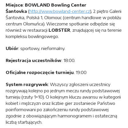
Miejsce
:
BOWLAND Bowling Center
Šantovka
(
http://www.bowland-center.cz
), 2 piętro Galerii
Šantovka, Polská 1, Olomouc (centrum handlowe w pobliżu
centrum Ołomuńca). Wieczorne spotkanie odbędzie się
również w restauracji
LOBSTER
, znajdującej się na terenie
kompleksu bowlingowego.
Ubiór
: sportowy, nieformalny.
Rejestracja uczestników
: 18:00.
Oficjalne rozpoczęcie turnieju
. 19:00
System rozgrywek
: Wszyscy zgłoszeni uczestnicy
rozgrywają kolejno po jednym meczu rundy podstawowej
turnieju (rzuty 1×10). O kolejnym kluczu awansu w kategorii
kobiet i mężczyzn oraz liczbie gier zostaniecie Państwo
poinformowani po zakończeniu rundy podstawowej
zgodnie z obowiązującym harmonogramem i ostateczną
liczbą startujących.