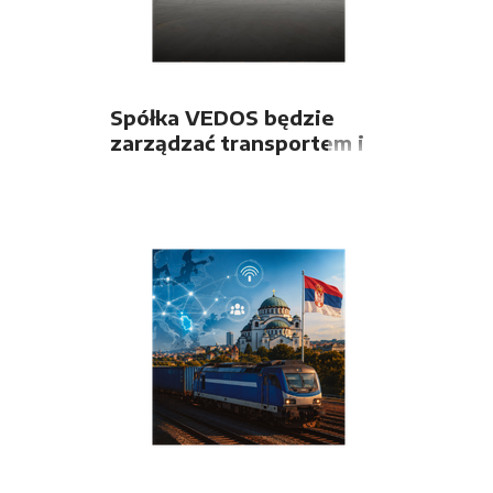
Spółka VEDOS będzie
zarządzać transportem i
spedycją z
wykorzystaniem systemu
LORI firmy OLTIS Group