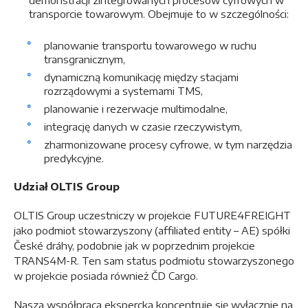
demonstracji zintegrowanych procesów cyfrowych w
transporcie towarowym. Obejmuje to w szczególności:
planowanie transportu towarowego w ruchu
transgranicznym,
dynamiczną komunikację między stacjami
rozrządowymi a systemami TMS,
planowanie i rezerwacje multimodalne,
integrację danych w czasie rzeczywistym,
zharmonizowane procesy cyfrowe, w tym narzędzia
predykcyjne.
Udział OLTIS Group
OLTIS Group uczestniczy w projekcie FUTURE4FREIGHT
jako podmiot stowarzyszony (affiliated entity – AE) spółki
České dráhy, podobnie jak w poprzednim projekcie
TRANS4M-R. Ten sam status podmiotu stowarzyszonego
w projekcie posiada również ČD Cargo.
Nasza współpraca ekspercka koncentruje się wyłącznie na