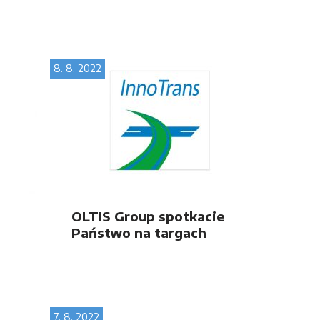
8. 8. 2022
OLTIS Group spotkacie
Państwo na targach
„InnoTrans 2022” w
Berlinie
7. 8. 2022