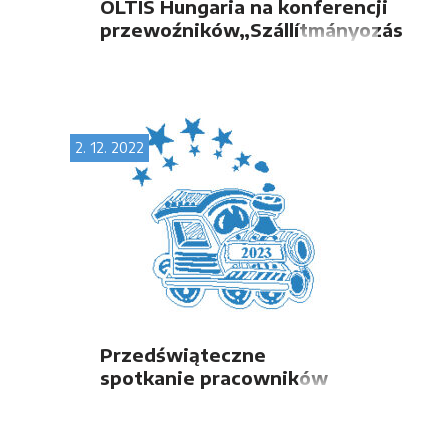
OLTIS Hungaria na konferencji
przewoźników„Szállítmányozás
2022”
2. 12. 2022
Przedświąteczne
spotkanie pracowników
OLTIS Group z partnerami
handlowymi, przyjaciółmi
i sympatykami w Pradze