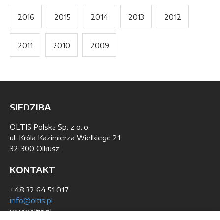
2016
2015
2014
2013
2012
2011
2010
2009
SIEDZIBA
OLTIS Polska Sp. z o. o.
ul. Króla Kazimierza Wielkiego 21
32-300 Olkusz
KONTAKT
+48 32 64 51 017
info@oltis.pl
www.oltis.pl