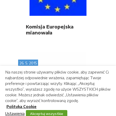
Komisja Europejska
mianowała
przedstawiciela OLTIS
Group do swojego organu
doradczego Digital
Transport and Logistics
Forum
26. 5. 2015
Na naszej stronie używamy plików cookie, aby zapewnić Ci
najbardziej odpowiednie wrażenia, zapamiętując Twoje
preferencje i powtarzając wizyty. Klikając „Akceptuj
wszystko”, wyrażasz zgodę na użycie WSZYSTKICH plików
cookie. Możesz jednak odwiedzić „Ustawienia plików
cookie”, aby wyrazić kontrolowaną zgodę.
Polityka Cookie
Ustawienia
Akceptuj wszystkie