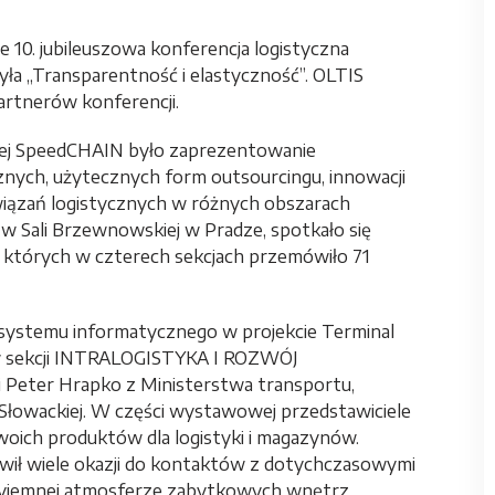
e 10. jubileuszowa konferencja logistyczna
ła „Transparentność i elastyczność”. OLTIS
artnerów konferencji.
nej SpeedCHAIN było zaprezentowanie
nych, użytecznych form outsourcingu, innowacji
wiązań logistycznych w różnych obszarach
ę w Sali Brzewnowskiej w Pradze, spotkało się
 których w czterech sekcjach przemówiło 71
systemu informatycznego w projekcie Terminal
 w sekcji INTRALOGISTYKA I ROZWÓJ
 Peter Hrapko z Ministerstwa transportu,
 Słowackiej. W części wystawowej przedstawiciele
oich produktów dla logistyki i magazynów.
iwił wiele okazji do kontaktów z dotychczasowymi
rzyjemnej atmosferze zabytkowych wnętrz