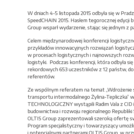
W dniach 4-5 listopada 2015 odbyła się w Pradz
SpeedCHAIN 2015. Hasłem tegorocznej edycji by
Group wsparł wydarzenie, stając się jednym z p
Celem międzynarodowej konferencji logistycz
przykładów innowacyjnych rozwiązań logistycz
w procesach logistycznych i najnowszych roz
logistyki. Podczas konferencji, która odbyła si
rekordowych 653 uczestników z 12 państw, do
referentów.
Ze wspólnym referatem na temat „Wdrożenie 
transportu intermodalnego Żylina-Tepliczka”
TECHNOLOGICZNY wystąpili Radim Vala z CID i
budownictwa i rozwoju regionalnego Republiki
OLTIS Group zaprezentowali szeroką ofertę sw
Program specjalistyczny i towarzyszący umożl
i potencjalnymi partnerami OLTIS Group, w p