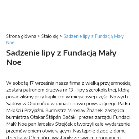
Strona główna
>
Stało się
>
Sadzenie lipy z Fundacją Mały
Noe
Sadzenie lipy z Fundacją Mały
Noe
W sobotę 17 września nasza firma z wielką przyjemnością
została patronem drzewa nr 13 – lipy szerokolistnej, którą
posadziliśmy przy kapliczce w miejscowej części Nowych
Sadów w Ołomuńcu w ramach nowo powstającego Parku
Miłości i Przyjaźni. Burmistrz Miroslav Žbánek, zastępca
burmistrza Otakar Štěpán Bačák i prezes zarządu Fundacji
Malý Noe pan Jaroslav Strejček otworzyli całe wydarzenie
przemówieniem otwierającym. Następnie dzieci z domu
dziecka w Ołomuńcu wystąpiły ze swoim programem