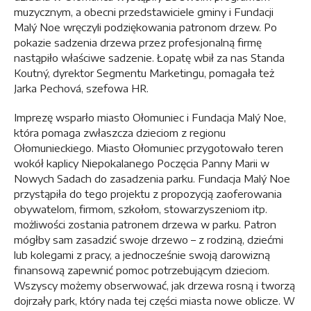
muzycznym, a obecni przedstawiciele gminy i Fundacji
Malý Noe wręczyli podziękowania patronom drzew. Po
pokazie sadzenia drzewa przez profesjonalną firmę
nastąpiło właściwe sadzenie. Łopatę wbił za nas Standa
Koutný, dyrektor Segmentu Marketingu, pomagała też
Jarka Pechová, szefowa HR.
Imprezę wsparło miasto Ołomuniec i Fundacja Malý Noe,
która pomaga zwłaszcza dzieciom z regionu
Ołomunieckiego. Miasto Ołomuniec przygotowało teren
wokół kaplicy Niepokalanego Poczęcia Panny Marii w
Nowych Sadach do zasadzenia parku. Fundacja Malý Noe
przystąpiła do tego projektu z propozycją zaoferowania
obywatelom, firmom, szkołom, stowarzyszeniom itp.
możliwości zostania patronem drzewa w parku. Patron
mógłby sam zasadzić swoje drzewo – z rodziną, dziećmi
lub kolegami z pracy, a jednocześnie swoją darowizną
finansową zapewnić pomoc potrzebującym dzieciom.
Wszyscy możemy obserwować, jak drzewa rosną i tworzą
dojrzały park, który nada tej części miasta nowe oblicze. W