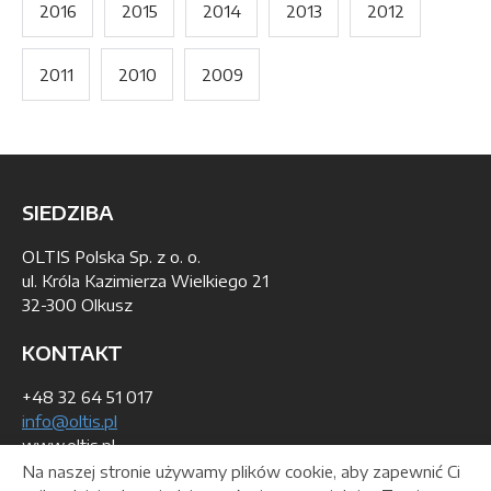
2016
2015
2014
2013
2012
2011
2010
2009
SIEDZIBA
OLTIS Polska Sp. z o. o.
ul. Króla Kazimierza Wielkiego 21
32-300 Olkusz
KONTAKT
+48 32 64 51 017
info@oltis.pl
www.oltis.pl
Na naszej stronie używamy plików cookie, aby zapewnić Ci