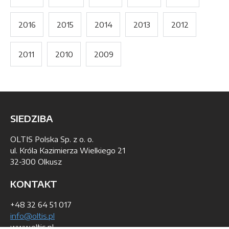
2016
2015
2014
2013
2012
2011
2010
2009
SIEDZIBA
OLTIS Polska Sp. z o. o.
ul. Króla Kazimierza Wielkiego 21
32-300 Olkusz
KONTAKT
+48 32 64 51 017
info@oltis.pl
www.oltis.pl