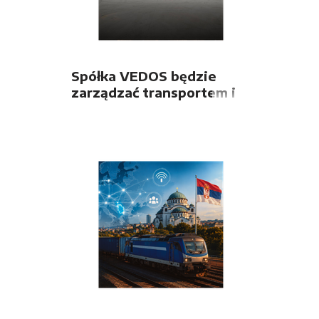
Spółka VEDOS będzie
zarządzać transportem i
spedycją z
wykorzystaniem systemu
LORI firmy OLTIS Group