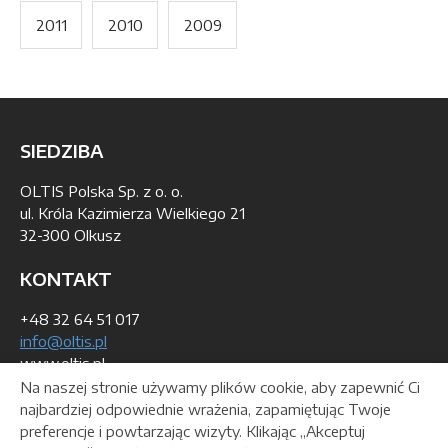
2011
2010
2009
SIEDZIBA
OLTIS Polska Sp. z o. o.
ul. Króla Kazimierza Wielkiego 21
32-300 Olkusz
KONTAKT
+48 32 64 51 017
info@oltis.pl
www.oltis.pl
Na naszej stronie używamy plików cookie, aby zapewnić Ci
DANE DO WYSTAWIENIA FAKTURY
najbardziej odpowiednie wrażenia, zapamiętując Twoje
preferencje i powtarzając wizyty. Klikając „Akceptuj
REGON: 140111053