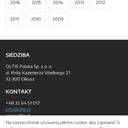
2016
2015
2014
2013
2012
2011
2010
2009
SIEDZIBA
OLTIS Polska Sp. z o. o.
ul. Króla Kazimierza Wielkiego 21
32-300 Olkusz
KONTAKT
+48 32 64 51 017
info@oltis.pl
www.oltis.pl
Na naszej stronie używamy plików cookie, aby zapewnić Ci
DANE DO WYSTAWIENIA FAKTURY