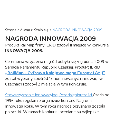
Strona główna
>
Stało się
>
NAGRODA INNOWACJA 2009
NAGRODA INNOWACJA 2009
Produkt RailMap firmy JERID zdobył II miejsce w konkursie
INNOWACJA 2009.
Ceremonia wręczenia nagród odbyła się 4 grudnia 2009 w
Senacie Parlamentu Republiki Czeskiej. Produkt JERID
„RailMap – Cyfrowa kolejowa mapa Europy i Azji”
został wybrany spośród 13 nominowanych innowacji w
Czechach i zdobył 2 miejsc e w tym konkursie.
Stowarzyszenie Innowacyjnej Przedsiębiorczości
Czech od
1996 roku regularnie organizuje konkurs Nagroda
Innowacja Roku. W tym roku nagroda przyznana została
po raz 14. W ramach konkursu oceniane są najlepsze