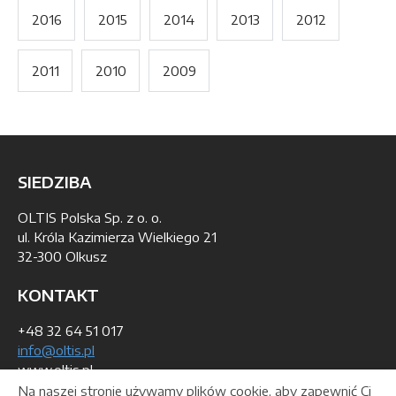
2016
2015
2014
2013
2012
2011
2010
2009
SIEDZIBA
OLTIS Polska Sp. z o. o.
ul. Króla Kazimierza Wielkiego 21
32-300 Olkusz
KONTAKT
+48 32 64 51 017
info@oltis.pl
www.oltis.pl
Na naszej stronie używamy plików cookie, aby zapewnić Ci