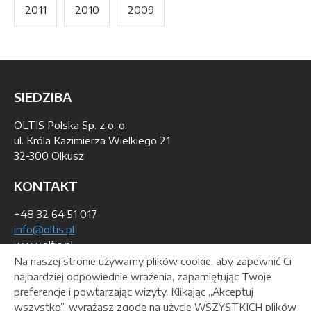
2011
2010
2009
SIEDZIBA
OLTIS Polska Sp. z o. o.
ul. Króla Kazimierza Wielkiego 21
32-300 Olkusz
KONTAKT
+48 32 64 51 017
info@oltis.pl
www.oltis.pl
Na naszej stronie używamy plików cookie, aby zapewnić Ci
DANE DO WYSTAWIENIA FAKTURY
najbardziej odpowiednie wrażenia, zapamiętując Twoje
preferencje i powtarzając wizyty. Klikając „Akceptuj
REGON: 140111053
wszystko”, wyrażasz zgodę na użycie WSZYSTKICH plików