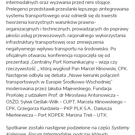
intermodalnych oraz wyzwania przed nimi stojące.
Prelegenci przedstawili przesłanki lepszego zintegrowania
systemu transportowego oraz odnieśli się do kwestii
tworzenia korzystnych warunków prawno-
organizacyjnych i technicznych, prowadzących do poprawy
jakości usług przewozowych, racjonalnego wykorzystania
infrastruktury transportowej oraz zmniejszenia
negatywnego wpływu transportu na środowisko. Po
oficjalnym otwarciu, konferencja rozpoczęła się od
prezentacji „Centralny Port Komunikacyjny – wizja czy
rzeczywistość „, którą wygłosił Pan Marcel Klinowski, CPK.
Następnie odbyła się debata „Nowe kierunki połączeń
transportowych w Europie Środkowo-Wschodniej”
moderowana przez Jakuba Majewskiego, Fundacja
ProKolej z udziałem Prof. dr Mirosława Antonowicza –
OSŻD, Sylwii Cieślak-Wilk – CUPT, Marcela Klinowskiego –
CPK, Grzegorza Kurdziela – PKP PLK S.A., Dariusza
Mierkiewicza – Port KOPER, Marcina Treli – UTK.
Spotkanie zostało następnie podzielone na części
Systemy
Kolejowe, Forum Intermodalne,
podczas których