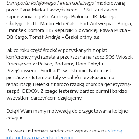
transportu kolejowego i intermodalnego”
moderowaną
przez Pana Marka Tarczyńskiego – PISiL z udziałem
zaproszonych gości: Andrzeja Białonia – IK, Macieja
Gładygi – IGTL, Martin Hubeňák – Port Antwerpia – Brugia,
František Komora ILiS Republiki Słowackiej, Pawła Pucka –
DB Cargo, Tomáš Andrýs – České dráhy, a.s.
Jak co roku część środków pozyskanych z opłat
konferencyjnych została przekazana na rzecz SOS Wiosek
Dziecięcych w Polsce, Rodzinny Dom Pobytu
Przejściowego „Sindbad”, w Ustroniu. Natomiast
pieniądze z loterii zostały w całości przekazane na
rehabilitację Helenki z bardzo rzadką chorobą genetyczną-
zespół DDX3X. Z czego jesteśmy bardzo dumni i bardzo
wszystkim darczyńcom dziękujemy.
Dzięki Wam mamy motywację do przygotowania kolejnej
edycji ♥.
Po więcej informacji serdecznie zapraszamy na
stronę
internetową naszej konferencji
.