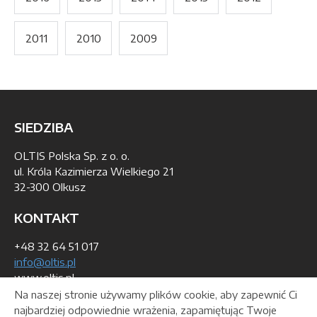
2011
2010
2009
SIEDZIBA
OLTIS Polska Sp. z o. o.
ul. Króla Kazimierza Wielkiego 21
32-300 Olkusz
KONTAKT
+48 32 64 51 017
info@oltis.pl
www.oltis.pl
Na naszej stronie używamy plików cookie, aby zapewnić Ci
DANE DO WYSTAWIENIA FAKTURY
najbardziej odpowiednie wrażenia, zapamiętując Twoje