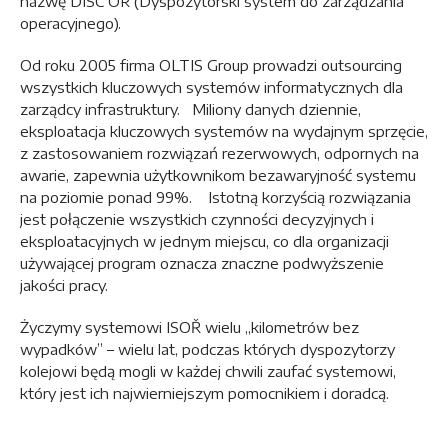
nazwę DISC OR (Dyspozytorski system do zarządzania
operacyjnego).
Od roku 2005 firma OLTIS Group prowadzi outsourcing
wszystkich kluczowych systemów informatycznych dla
zarządcy infrastruktury. Miliony danych dziennie,
eksploatacja kluczowych systemów na wydajnym sprzęcie,
z zastosowaniem rozwiązań rezerwowych, odpornych na
awarie, zapewnia użytkownikom bezawaryjność systemu
na poziomie ponad 99%. Istotną korzyścią rozwiązania
jest połączenie wszystkich czynności decyzyjnych i
eksploatacyjnych w jednym miejscu, co dla organizacji
używającej program oznacza znaczne podwyższenie
jakości pracy.
Życzymy systemowi ISOŘ wielu „kilometrów bez
wypadków” – wielu lat, podczas których dyspozytorzy
kolejowi będą mogli w każdej chwili zaufać systemowi,
który jest ich najwierniejszym pomocnikiem i doradcą.