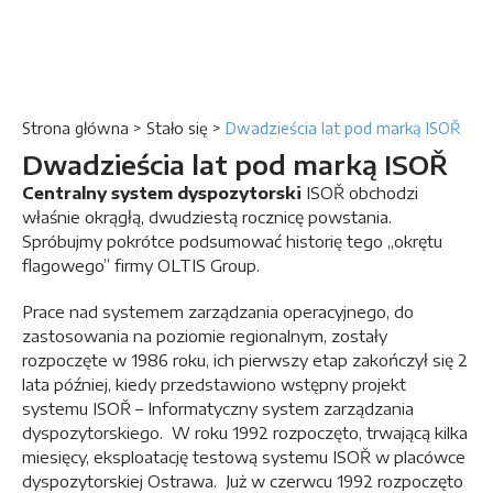
Strona główna
>
Stało się
>
Dwadzieścia lat pod marką ISOŘ
Dwadzieścia lat pod marką ISOŘ
Centralny system dyspozytorski
ISOŘ obchodzi
właśnie okrągłą, dwudziestą rocznicę powstania.
Spróbujmy pokrótce podsumować historię tego „okrętu
flagowego” firmy OLTIS Group.
Prace nad systemem zarządzania operacyjnego, do
zastosowania na poziomie regionalnym, zostały
rozpoczęte w 1986 roku, ich pierwszy etap zakończył się 2
lata później, kiedy przedstawiono wstępny projekt
systemu ISOŘ – Informatyczny system zarządzania
dyspozytorskiego. W roku 1992 rozpoczęto, trwającą kilka
miesięcy, eksploatację testową systemu ISOŘ w placówce
dyspozytorskiej Ostrawa. Już w czerwcu 1992 rozpoczęto