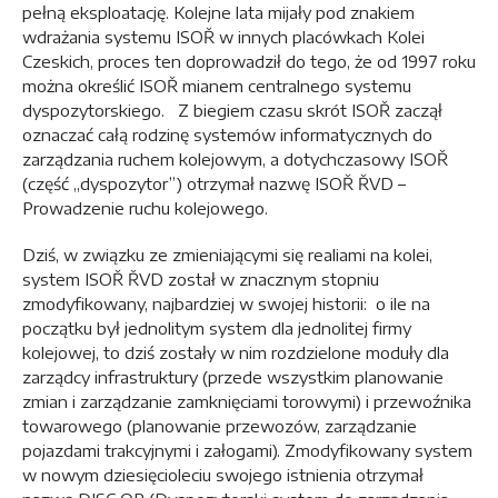
pełną eksploatację. Kolejne lata mijały pod znakiem
wdrażania systemu ISOŘ w innych placówkach Kolei
Czeskich, proces ten doprowadził do tego, że od 1997 roku
można określić ISOŘ mianem centralnego systemu
dyspozytorskiego. Z biegiem czasu skrót ISOŘ zaczął
oznaczać całą rodzinę systemów informatycznych do
zarządzania ruchem kolejowym, a dotychczasowy ISOŘ
(część „dyspozytor”) otrzymał nazwę ISOŘ ŘVD –
Prowadzenie ruchu kolejowego.
Dziś, w związku ze zmieniającymi się realiami na kolei,
system ISOŘ ŘVD został w znacznym stopniu
zmodyfikowany, najbardziej w swojej historii: o ile na
początku był jednolitym system dla jednolitej firmy
kolejowej, to dziś zostały w nim rozdzielone moduły dla
zarządcy infrastruktury (przede wszystkim planowanie
zmian i zarządzanie zamknięciami torowymi) i przewoźnika
towarowego (planowanie przewozów, zarządzanie
pojazdami trakcyjnymi i załogami). Zmodyfikowany system
w nowym dziesięcioleciu swojego istnienia otrzymał