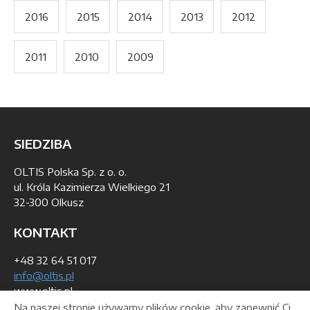
2016
2015
2014
2013
2012
2011
2010
2009
SIEDZIBA
OLTIS Polska Sp. z o. o.
ul. Króla Kazimierza Wielkiego 21
32-300 Olkusz
KONTAKT
+48 32 64 51 017
info@oltis.pl
www.oltis.pl
Na naszej stronie używamy plików cookie, aby zapewnić Ci