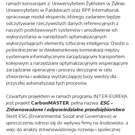
ramach konsorcjum z: Uniwersytetem Żylińskim w Żylinie,
Uniwersytetem w Pardubicach oraz RPP International,
opracowuje moduł ekspercki, którego zadaniem będzie
odczytywanie rzeczywistych danych referencyjnych z
naszych podstawowych systemów i umożliwienie ich
wykorzystania w narzędziach optymalizacyjnych
wykorzystujących elementy sztucznej inteligencji. Chodzi o
pośredniczenie w dwukierunkowej komunikacji między
systemami informatycznymi zarządzającymi transportem
kolejowym a narzędziami optymalizacyjnymi wspierającymi
zarządzanie operacyjne i procesy decyzyjne w celu
stworzenia i walidacji wystarczającej bazy wiedzy dla
przyszłej automatyzacji tych procesów.
Czwartym projektem w ramach programu INTER-EUREKA
jest projekt
CarbonMASTER
, pełna nazwa:
ESG –
Zrównoważone i odpowiedzialne przedsiębiorstwo
.
Skrót ESG (Environmental, Social and Governance) w
uproszczeniu odnosi się do wpływu firmy na środowisko, a
więc do analizy zrównoważonego rozwoju i społecznej