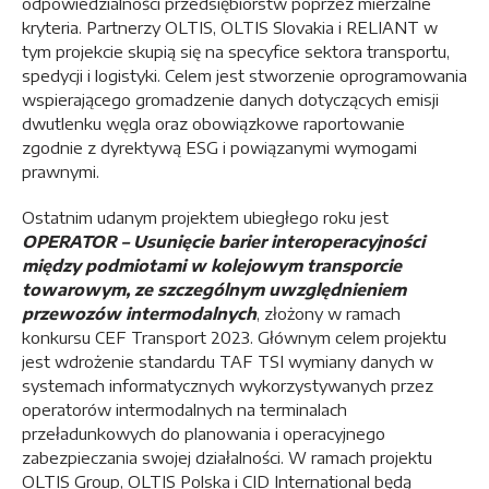
odpowiedzialności przedsiębiorstw poprzez mierzalne
kryteria. Partnerzy OLTIS, OLTIS Slovakia i RELIANT w
tym projekcie skupią się na specyfice sektora transportu,
spedycji i logistyki. Celem jest stworzenie oprogramowania
wspierającego gromadzenie danych dotyczących emisji
dwutlenku węgla oraz obowiązkowe raportowanie
zgodnie z dyrektywą ESG i powiązanymi wymogami
prawnymi.
Ostatnim udanym projektem ubiegłego roku jest
OPERATOR – Usunięcie barier interoperacyjności
między podmiotami w kolejowym transporcie
towarowym, ze szczególnym uwzględnieniem
przewozów intermodalnych
, złożony w ramach
konkursu CEF Transport 2023. Głównym celem projektu
jest wdrożenie standardu TAF TSI wymiany danych w
systemach informatycznych wykorzystywanych przez
operatorów intermodalnych na terminalach
przeładunkowych do planowania i operacyjnego
zabezpieczania swojej działalności. W ramach projektu
OLTIS Group, OLTIS Polska i CID International będą