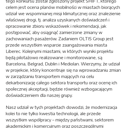
tego konkursu został zgłoszony projekt SHIFT, którego
celem jest ocena planów mobilności w miastach biorących
udział we wspomnianej misji klimatycznej oraz znalezienie
właściwej drogi, tj. analiza uzyskanych doświadczeń i
opracowanie zbioru wskazówek i rekomendacji, jak
postępować, aby osiągnąć zamierzone zmiany w
zachowaniach pasażerów. Zadaniem OLTIS Group jest
przede wszystkim wsparcie zaangażowania miasta
Liberec. Kolejnymi miastami, w których wyniki projektu
będą pilotażowo realizowane i monitorowane, są
Barcelona, Belgrad, Dublin i Mediolan. Wierzymy, że udział
w projekcie, który koncentruje się na wprowadzaniu zmian
w zarządzaniu transportem mających na celu
dekarbonizację całego sektora transportu oraz ocenę ich
społecznej akceptacji, będzie również wzbogacającym
doświadczeniem dla naszej grupy.
Nasz udział w tych projektach dowodzi, że modernizacja
kolei to nie tylko kwestia technologii, ale przede
wszystkim współpracy – między państwami, sektorem
akademickim i komercyjnym oraz poszczególnymi