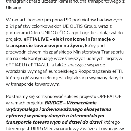
transgranicznej z uczestnikami łańcucha transportowego z
Ukrainy.
W ramach konsorcjum ponad 50 podmiotów badawczych
z 21 państw członkowskich UE OLTIS Group, wraz z
partnerami Orlen UNIDO i ČD Cargo Logistics, dołączył do
projektu
eFTI4LIVE – elektroniczne informacje o
transporcie towarowym na żywo,
który pod
przewodnictwem hiszpańskiego Ministerstwa Transportu
ma na celu kontynuację wcześniejszych udanych inicjatyw
eFTI4EU i eFTI4ALL, a także znaczące wsparcie
wdrażania wymagań europejskiego Rozporządzenia eFTI,
którego głównym celem jest digitalizacja wymiany danych
w transporcie towarowym.
Postaramy się kontynuować sukces projektu OPERATOR
w ramach projektu
BRIDGE – Wzmacnianie
wytrzymałego i zrównoważonego ekosystemu
cyfrowej wymiany danych o intermodalnym
transporcie towarowym od drzwi do drzwi
, którego
liderem jest UIRR (Międzynarodowy Związek Towarzystw