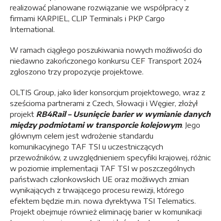
realizować planowane rozwiązanie we współpracy z
firmami KARPIEL, CLIP Terminals i PKP Cargo
International.
W ramach ciągłego poszukiwania nowych możliwości do
niedawno zakończonego konkursu CEF Transport 2024
zgłoszono trzy propozycje projektowe.
OLTIS Group, jako lider konsorcjum projektowego, wraz z
sześcioma partnerami z Czech, Słowacji i Węgier, złożył
projekt
RB4Rail – Usunięcie barier w wymianie danych
między podmiotami w transporcie kolejowym
. Jego
głównym celem jest wdrożenie standardu
komunikacyjnego TAF TSI u uczestniczących
przewoźników, z uwzględnieniem specyfiki krajowej, różnic
w poziomie implementacji TAF TSI w poszczególnych
państwach członkowskich UE oraz możliwych zmian
wynikających z trwającego procesu rewizji, którego
efektem będzie m.in. nowa dyrektywa TSI Telematics.
Projekt obejmuje również eliminację barier w komunikacji