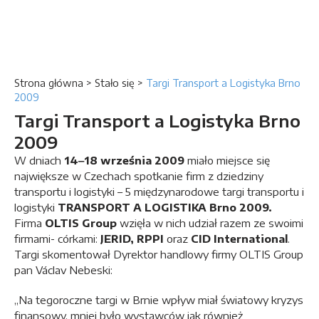
Strona główna
>
Stało się
>
Targi Transport a Logistyka Brno
2009
Targi Transport a Logistyka Brno
2009
W dniach
14‒18 września 2009
miało miejsce się
największe w Czechach spotkanie firm z dziedziny
transportu i logistyki – 5 międzynarodowe targi transportu i
logistyki
TRANSPORT A LOGISTIKA Brno 2009.
Firma
OLTIS Group
wzięła w nich udział razem ze swoimi
firmami- córkami:
JERID, RPPI
oraz
CID International
.
Targi skomentował Dyrektor handlowy firmy OLTIS Group
pan Václav Nebeski:
„Na tegoroczne targi w Brnie wpływ miał światowy kryzys
finansowy, mniej było wystawców jak również