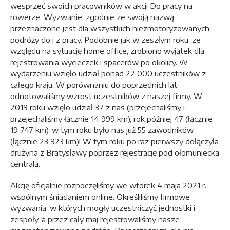
wesprzeć swoich pracowników w akcji Do pracy na
rowerze. Wyzwanie, zgodnie ze swoją nazwą,
przeznaczone jest dla wszystkich niezmotoryzowanych
podróży do i z pracy. Podobnie jak w zeszłym roku, ze
względu na sytuację home office, zrobiono wyjątek dla
rejestrowania wycieczek i spacerów po okolicy. W
wydarzeniu wzięło udział ponad 22 000 uczestników z
całego kraju. W porównaniu do poprzednich lat
odnotowaliśmy wzrost uczestników z naszej firmy. W
2019 roku wzięło udział 37 z nas (przejechaliśmy i
przejechaliśmy łącznie 14 999 km), rok później 47 (łącznie
19 747 km), w tym roku było nas już 55 zawodników
(łącznie 23 923 km)! W tym roku po raz pierwszy dołączyła
drużyna z Bratysławy poprzez rejestrację pod ołomuniecką
centralą.
Akcję oficjalnie rozpoczęliśmy we wtorek 4 maja 2021 r.
wspólnym śniadaniem online. Określiliśmy firmowe
wyzwania, w których mogły uczestniczyć jednostki i
zespoły, a przez cały maj rejestrowaliśmy nasze