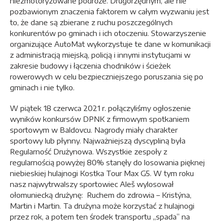
niezmotoryzowane podróże. Drugorzędnym, ale nie
pozbawionym znaczenia faktorem w całym wyzwaniu jest
to, że dane są zbierane z ruchu poszczególnych
konkurentów po gminach i ich otoczeniu. Stowarzyszenie
organizujące AutoMat wykorzystuje te dane w komunikacji
z administracją miejską, policją i innymi instytucjami w
zakresie budowy i łączenia chodników i ścieżek
rowerowych w celu bezpieczniejszego poruszania się po
gminach i nie tylko.
W piątek 18 czerwca 2021 r. połączyliśmy ogłoszenie
wyników konkursów DPNK z firmowym spotkaniem
sportowym w Baldovcu. Nagrody miały charakter
sportowy lub płynny. Najważniejszą dyscypliną była
Regularność Drużynowa. Wszystkie zespoły z
regularnością powyżej 80% stanęły do ​​losowania pięknej
niebieskiej hulajnogi Kostka Tour Max G5. W tym roku
nasz najwytrwalszy sportowiec Aleš wylosował
ołomuniecką drużynę: Ruchem do zdrowia – Kristýna,
Martin i Martin. Ta drużyna może korzystać z hulajnogi
przez rok, a potem ten środek transportu „spada” na