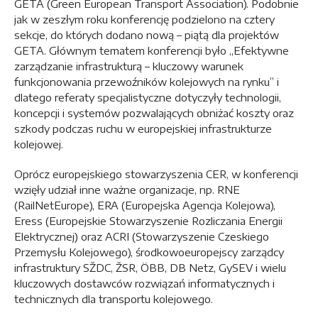
GETA (Green European Transport Association). Podobnie
jak w zeszłym roku konferencję podzielono na cztery
sekcje, do których dodano nową – piątą dla projektów
GETA. Głównym tematem konferencji było „Efektywne
zarządzanie infrastrukturą – kluczowy warunek
funkcjonowania przewoźników kolejowych na rynku” i
dlatego referaty specjalistyczne dotyczyły technologii,
koncepcji i systemów pozwalających obniżać koszty oraz
szkody podczas ruchu w europejskiej infrastrukturze
kolejowej.
Oprócz europejskiego stowarzyszenia CER, w konferencji
wzięły udział inne ważne organizacje, np. RNE
(RailNetEurope), ERA (Europejska Agencja Kolejowa),
Eress (Europejskie Stowarzyszenie Rozliczania Energii
Elektrycznej) oraz ACRI (Stowarzyszenie Czeskiego
Przemysłu Kolejowego), środkowoeuropejscy zarządcy
infrastruktury SŽDC, ŽSR, ÖBB, DB Netz, GySEV i wielu
kluczowych dostawców rozwiązań informatycznych i
technicznych dla transportu kolejowego.