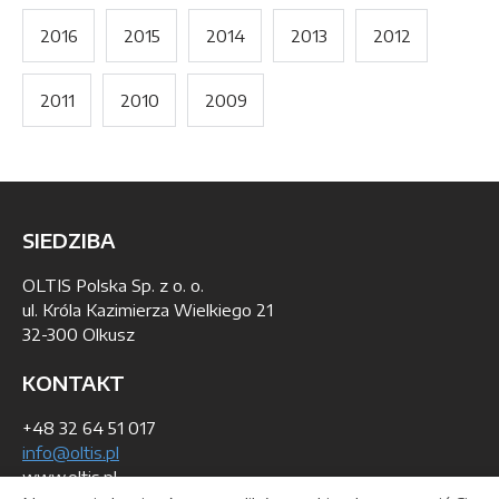
2016
2015
2014
2013
2012
2011
2010
2009
SIEDZIBA
OLTIS Polska Sp. z o. o.
ul. Króla Kazimierza Wielkiego 21
32-300 Olkusz
KONTAKT
+48 32 64 51 017
info@oltis.pl
www.oltis.pl