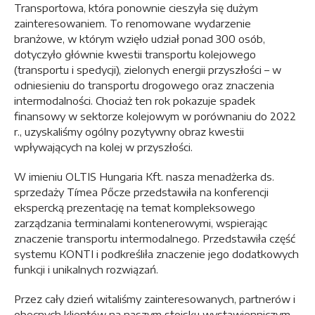
Transportowa, która ponownie cieszyła się dużym
zainteresowaniem. To renomowane wydarzenie
branżowe, w którym wzięło udział ponad 300 osób,
dotyczyło głównie kwestii transportu kolejowego
(transportu i spedycji), zielonych energii przyszłości – w
odniesieniu do transportu drogowego oraz znaczenia
intermodalności. Chociaż ten rok pokazuje spadek
finansowy w sektorze kolejowym w porównaniu do 2022
r., uzyskaliśmy ogólny pozytywny obraz kwestii
wpływających na kolej w przyszłości.
W imieniu OLTIS Hungaria Kft. nasza menadżerka ds.
sprzedaży Tímea Pőcze przedstawiła na konferencji
ekspercką prezentację na temat kompleksowego
zarządzania terminalami kontenerowymi, wspierając
znaczenie transportu intermodalnego. Przedstawiła część
systemu KONTI i podkreśliła znaczenie jego dodatkowych
funkcji i unikalnych rozwiązań.
Przez cały dzień witaliśmy zainteresowanych, partnerów i
obecnych klientów na naszym stoisku wystawienniczym.