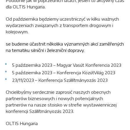
Podobnie jak w poprzednich latach, jesień to aktywny czas
dla OLTIS Hungaria.
Od października będziemy uczestniczyć w kilku ważnych
wydarzeniach związanych z transportem drogowym i
kolejowym.
se budeme účastnit několika významných akcí zaměřených
na tematiku silniční i železniční dopravy.
5 października 2023 – Magyar Vasút Konferencia 2023
5 października 2023 – Konferencja KözútVilág 2023
23/11/2023 – Konferencja Szállítmányozás 2023
Chcielibyśmy serdecznie zaprosić naszych obecnych
partnerów biznesowych i nowych potencjalnych
partnerów na nasze stoisko w strefie wystawienniczej
konferencji Szállítmányozás 2023.
OLTIS Hungaria