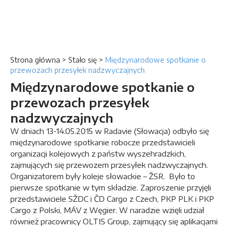
Strona główna
>
Stało się
>
Międzynarodowe spotkanie o
przewozach przesyłek nadzwyczajnych
Międzynarodowe spotkanie o
przewozach przesyłek
nadzwyczajnych
W dniach 13-14.05.2015 w Radavie (Słowacja) odbyło się
międzynarodowe spotkanie robocze przedstawicieli
organizacji kolejowych z państw wyszehradzkich,
zajmujących się przewozem przesyłek nadzwyczajnych.
Organizatorem były koleje słowackie – ŽSR. Było to
pierwsze spotkanie w tym składzie. Zaproszenie przyjęli
przedstawiciele SŽDC i ČD Cargo z Czech, PKP PLK i PKP
Cargo z Polski, MÁV z Węgier. W naradzie wzięli udział
również pracownicy OLTIS Group, zajmujący się aplikacjami