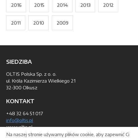
2016
2015
2014
2013
2012
2011
2010
2009
SIEDZIBA
OLTIS Polska Sp. z o. o.
ul. Króla Kazimierza Wielkiego 21
32-300 Olkusz
KONTAKT
+48 32 64 51 017
info@oltis.pl
www.oltis.pl
Na naszej stronie używamy plików cookie, aby zapewnić Ci