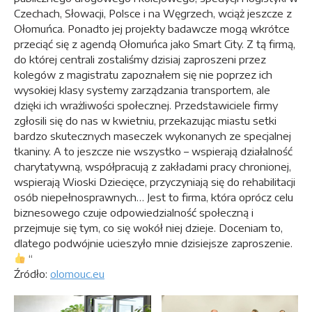
Czechach, Słowacji, Polsce i na Węgrzech, wciąż jeszcze z
Ołomuńca. Ponadto jej projekty badawcze mogą wkrótce
przeciąć się z agendą Ołomuńca jako Smart City. Z tą firmą,
do której centrali zostaliśmy dzisiaj zaproszeni przez
kolegów z magistratu zapoznałem się nie poprzez ich
wysokiej klasy systemy zarządzania transportem, ale
dzięki ich wrażliwości społecznej. Przedstawiciele firmy
zgłosili się do nas w kwietniu, przekazując miastu setki
bardzo skutecznych maseczek wykonanych ze specjalnej
tkaniny. A to jeszcze nie wszystko – wspierają działalność
charytatywną, współpracują z zakładami pracy chronionej,
wspierają Wioski Dziecięce, przyczyniają się do rehabilitacji
osób niepełnosprawnych… Jest to firma, która oprócz celu
biznesowego czuje odpowiedzialność społeczną i
przejmuje się tym, co się wokół niej dzieje. Doceniam to,
dlatego podwójnie ucieszyło mnie dzisiejsze zaproszenie.
“
Źródło:
olomouc.eu