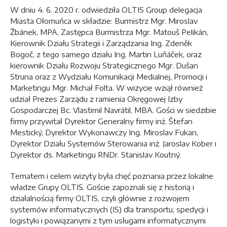
W dniu 4. 6. 2020 r. odwiedziła OLTIS Group delegacja
Miasta Ołomuńca w składzie: Burmistrz Mgr. Miroslav
Žbánek, MPA, Zastępca Burmistrza Mgr. Matouš Pelikán,
Kierownik Działu Strategii i Zarządzania Ing. Zdeněk
Bogoč, z tego samego działu Ing. Martin Luňáček, oraz
kierownik Działu Rozwoju Strategicznego Mgr. Dušan
Struna oraz z Wydziału Komunikacji Medialnej, Promocji i
Marketingu Mgr. Michał Folta. W wizycie wziął również
udział Prezes Zarządu z ramienia Okręgowej Izby
Gospodarczej Bc. Vlastimil Navrátil, MBA. Gości w siedzibie
firmy przywitał Dyrektor Generalny firmy inż. Štefan
Mestický, Dyrektor Wykonawczy Ing. Miroslav Fukan,
Dyrektor Działu Systemów Sterowania inż. Jaroslav Kober i
Dyrektor ds. Marketingu RNDr. Stanislav Koutný.
Tematem i celem wizyty była chęć poznania przez lokalne
władze Grupy OLTIS. Goście zapoznali się z historią i
działalnością firmy OLTIS, czyli głównie z rozwojem
systemów informatycznych (IS) dla transportu, spedycji i
logistyki i powiązanymi z tym usługami informatycznymi