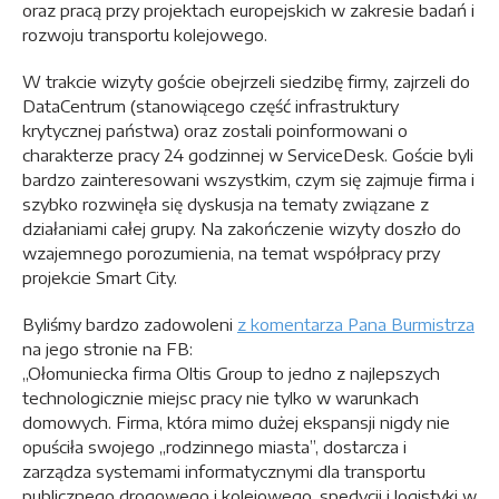
oraz pracą przy projektach europejskich w zakresie badań i
rozwoju transportu kolejowego.
W trakcie wizyty goście obejrzeli siedzibę firmy, zajrzeli do
DataCentrum (stanowiącego część infrastruktury
krytycznej państwa) oraz zostali poinformowani o
charakterze pracy 24 godzinnej w ServiceDesk. Goście byli
bardzo zainteresowani wszystkim, czym się zajmuje firma i
szybko rozwinęła się dyskusja na tematy związane z
działaniami całej grupy. Na zakończenie wizyty doszło do
wzajemnego porozumienia, na temat współpracy przy
projekcie Smart City.
Byliśmy bardzo zadowoleni
z komentarza Pana Burmistrza
na jego stronie na FB:
„Ołomuniecka firma Oltis Group to jedno z najlepszych
technologicznie miejsc pracy nie tylko w warunkach
domowych. Firma, która mimo dużej ekspansji nigdy nie
opuściła swojego „rodzinnego miasta”, dostarcza i
zarządza systemami informatycznymi dla transportu
publicznego drogowego i kolejowego, spedycji i logistyki w