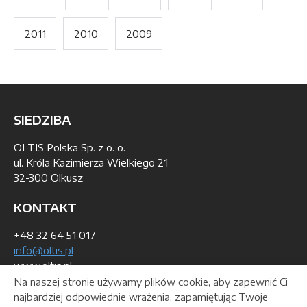
2011
2010
2009
SIEDZIBA
OLTIS Polska Sp. z o. o.
ul. Króla Kazimierza Wielkiego 21
32-300 Olkusz
KONTAKT
+48 32 64 51 017
info@oltis.pl
www.oltis.pl
Na naszej stronie używamy plików cookie, aby zapewnić Ci
DANE DO WYSTAWIENIA FAKTURY
najbardziej odpowiednie wrażenia, zapamiętując Twoje