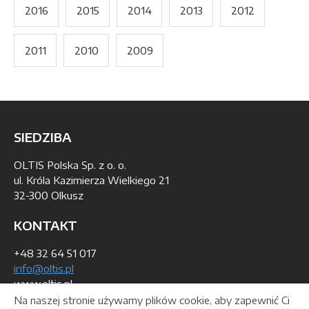
2016
2015
2014
2013
2012
2011
2010
2009
SIEDZIBA
OLTIS Polska Sp. z o. o.
ul. Króla Kazimierza Wielkiego 21
32-300 Olkusz
KONTAKT
+48 32 64 51 017
info@oltis.pl
www.oltis.pl
Na naszej stronie używamy plików cookie, aby zapewnić Ci