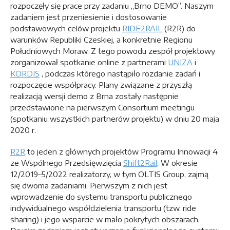
rozpoczęły się prace przy zadaniu „Brno DEMO”. Naszym
zadaniem jest przeniesienie i dostosowanie
podstawowych celów projektu
RIDE2RAIL
(R2R) do
warunków Republiki Czeskiej, a konkretnie Regionu
Południowych Moraw. Z tego powodu zespół projektowy
zorganizował spotkanie online z partnerami
UNIZA
i
KORDIS
, podczas którego nastąpiło rozdanie zadań i
rozpoczęcie współpracy. Plany związane z przyszłą
realizacją wersji demo z Brna zostały następnie
przedstawione na pierwszym Consortium meetingu
(spotkaniu wszystkich partnerów projektu) w dniu 20 maja
2020 r.
R2R
to jeden z głównych projektów Programu Innowacji 4
ze Wspólnego Przedsięwzięcia
Shift2Rail
. W okresie
12/2019–5/2022 realizatorzy, w tym OLTIS Group, zajmą
się dwoma zadaniami. Pierwszym z nich jest
wprowadzenie do systemu transportu publicznego
indywidualnego współdzielenia transportu (tzw. ride
sharing) i jego wsparcie w mało pokrytych obszarach.