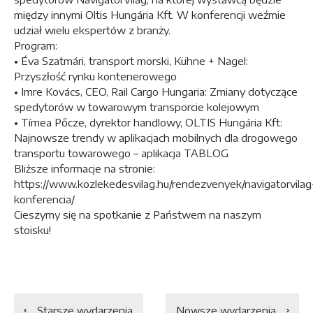
między innymi Oltis Hungária Kft. W konferencji weźmie
udział wielu ekspertów z branży.
Program:
• Éva Szatmári, transport morski, Kühne + Nagel:
Przyszłość rynku kontenerowego
• Imre Kovács, CEO, Rail Cargo Hungaria: Zmiany dotyczące
spedytorów w towarowym transporcie kolejowym
• Tímea Pőcze, dyrektor handlowy, OLTIS Hungária Kft:
Najnowsze trendy w aplikacjach mobilnych dla drogowego
transportu towarowego – aplikacja TABLOG
Bliższe informacje na stronie:
https://www.kozlekedesvilag.hu/rendezvenyek/navigatorvilag
konferencia/
Cieszymy się na spotkanie z Państwem na naszym
stoisku!
Starsze wydarzenia
Nowsze wydarzenia