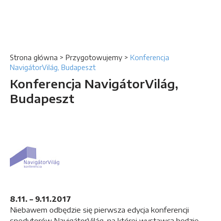
Strona główna
>
Przygotowujemy
>
Konferencja
NavigátorVilág, Budapeszt
Konferencja NavigátorVilág,
Budapeszt
8.11. – 9.11.2017
Niebawem odbędzie się pierwsza edycja konferencji
spedytorów NavigátorVilág, na której wystawcą będzie