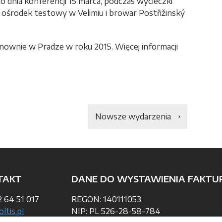
dnia konferencji 15 marca, podczas wycieczki
ośrodek testowy w Velimiu i browar Postřižinský
onownie w Pradze w roku 2015. Więcej informacji
Nowsze wydarzenia
TAKT
DANE DO WYSTAWIENIA FAKTU
 64 51 017
REGON: 140111053
ltis.pl
NIP: PL 526-28-58-784