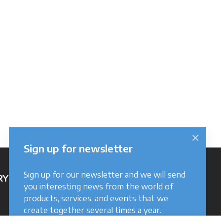
×
Sign up for newsletter
Sign up for our newsletter and we will send
RY
you interesting news from the world of
products, services, and events that we
create together several times a year.