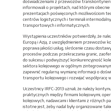
doświadczeniami z przewozów transkontynenta
informowali o projektach, nad którymi obecnie 
prezentacjach poświęconych możliwościom tec
centrów logistycznych i terminali intermodaln
transportowych i informatycznych.
Wystąpienia uczestników potwierdziły, że nal
Europą i Azją, z uwzględnieniem przewozów k
poprawa jakości usług, skrócenie czasu dosta
procesów podczas przekraczania granic, zaof
do sukcesu i podwyższyć konkurencyjność kolei
sektora kolejowego w ogólnym zintegrowanym 
zapewnić regularną wymianę informacji o dośw
transportu kolejowego i rozwijać współpracę w 
Uczestnicy IRFC-2013 uznali, że należy konty
praktycznych między firmami kolejowymi, oper
kolejowych, nadawcami i klientami z różnych pa
istotne jest, żeby nadal były organizowane taki