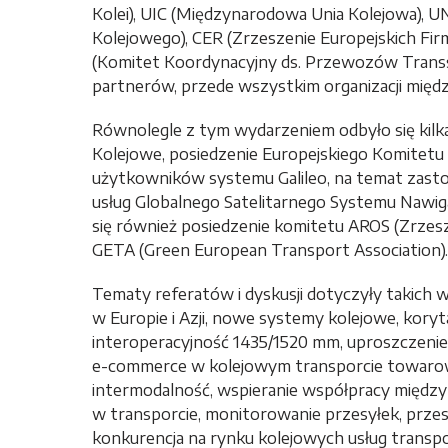
Kolei), UIC (Międzynarodowa Unia Kolejowa), 
Kolejowego), CER (Zrzeszenie Europejskich Fir
(Komitet Koordynacyjny ds. Przewozów Transs
partnerów, przede wszystkim organizacji mię
Równolegle z tym wydarzeniem odbyło się kilka
Kolejowe, posiedzenie Europejskiego Komitet
użytkowników systemu Galileo, na temat zast
usług Globalnego Satelitarnego Systemu Nawi
się również posiedzenie komitetu AROS (Zrzes
GETA (Green European Transport Association).
Tematy referatów i dyskusji dotyczyły takich 
w Europie i Azji, nowe systemy kolejowe, ko
interoperacyjność 1435/1520 mm, uproszczenie 
e-commerce w kolejowym transporcie towarow
intermodalność, wspieranie współpracy międzyn
w transporcie, monitorowanie przesyłek, przesy
konkurencja na rynku kolejowych usług trans