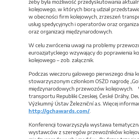
żeby była możliwość przedyskutowania aktualn
kolejowego, w których biorą udział przedstawic
w obecności firm kolejowych, zrzeszeń transp
usług spedycyjnych i operatorów oraz organiz
oraz organizacji międzynarodowych.
W celu zwrócenia uwagi na problemy przewoz
euroazjatyckiego wzywający do poprawienia ko
kolejowego – zob. załącznik.
Podczas wieczoru galowego pierwszego dnia k
stowarzyszonym członkom OSŻD nagrodę „Golden
międzynarodowych przewozów kolejowych. Wś
transportu Republiki Czeskiej, České Dráhy, Deu
Výzkumný Ústav Železniční a.s. Więcej informacj
http://gchawards.com/
.
Konferencji towarzyszyła wystawa tematyczna,
wystawców z szeregów przewoźników kolejowyc