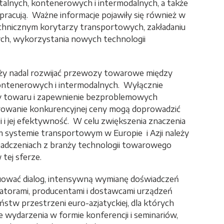
lnych, kontenerowych i intermodalnych, a także
pracują. Ważne informacje pojawiły się również w
hnicznym korytarzy transportowych, zakładaniu
ych, wykorzystania nowych technologii
eży nadal rozwijać przewozy towarowe między
ontenerowych i intermodalnych. Wyłącznie
wy towaru i zapewnienie bezproblemowych
erowanie konkurencyjnej ceny mogą doprowadzić
 i jej efektywność. W celu zwiększenia znaczenia
systemie transportowym w Europie i Azji należy
iadczeniach z branży technologii towarowego
tej sferze.
nuować dialog, intensywną wymianę doświadczeń
atorami, producentami i dostawcami urządzeń
ństw przestrzeni euro-azjatyckiej, dla których
e wydarzenia w formie konferencji i seminariów,