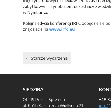
międzynarodowych i mediów. Podczas trzeciego 
zabytkowym szynobusem, uczestnicy zwiedzili 
w Nymburku.
Kolejna edycja konferencji IRFC odbędzie sie p
znajdziecie na
www.irfc.eu
.
Starsze wydarzenia
SIEDZIBA
KON
OLTIS Polska Sp. z o. o.
+48 32
ul. Króla Kazimierza Wielkiego 21
info@o