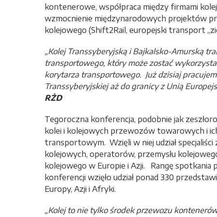
kontenerowe, współpraca między firmami kolej
wzmocnienie międzynarodowych projektów pro
kolejowego (Shift2Rail, europejski transport „ziel
„Kolej Transsyberyjską i Bajkalsko-Amurską tr
transportowego, który może zostać wykorzyst
korytarza transportowego. Już dzisiaj pracujem
Transsyberyjskiej aż do granicy z Unią Europejs
RŻD
Tegoroczna konferencja, podobnie jak zeszłor
kolei i kolejowych przewozów towarowych i i
transportowym. Wzięli w niej udział specjaliści
kolejowych, operatorów, przemysłu kolejowego,
kolejowego w Europie i Azji. Rangę spotkania
konferencji wzięło udział ponad 330 przedstawic
Europy, Azji i Afryki.
„Kolej to nie tylko środek przewozu konteneró