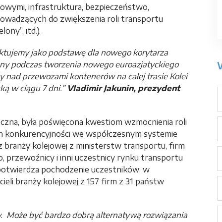
owymi, infrastruktura, bezpieczeństwo,
wadzących do zwiększenia roli transportu
ony”, itd.).
aktujemy jako podstawę dla nowego korytarza
any podczas tworzenia nowego euroazjatyckiego
y nad przewozami kontenerów na całej trasie Kolei
ką w ciągu 7 dni.”
Vladimir Jakunin, prezydent
oczna, była poświęcona kwestiom wzmocnienia roli
ch konkurencyjności we współczesnym systemie
 z branży kolejowej z ministerstw transportu, firm
 przewoźnicy i inni uczestnicy rynku transportu
 potwierdza pochodzenie uczestników: w
ieli branży kolejowej z 157 firm z 31 państw
w. Może być bardzo dobrą alternatywą rozwiązania