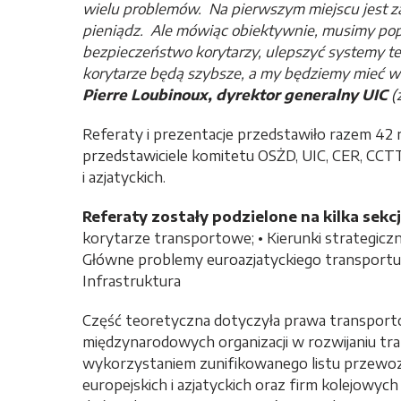
wielu problemów. Na pierwszym miejscu jest za
pieniądz. Ale mówiąc obiektywnie, musimy pop
bezpieczeństwo korytarzy, ulepszyć systemy t
korytarze będą szybsze, a my będziemy mieć w
Pierre Loubinoux, dyrektor generalny UIC
(
Referaty i prezentacje przedstawiło razem 42
przedstawiciele komitetu OSŻD, UIC, CER, CCTT
i azjatyckich.
Referaty zostały podzielone na kilka sekc
korytarze transportowe; • Kierunki strategic
Główne problemy euroazjatyckiego transportu
Infrastruktura
Część teoretyczna dotyczyła prawa transportow
międzynarodowych organizacji w rozwijaniu tra
wykorzystaniem zunifikowanego listu przewo
europejskich i azjatyckich oraz firm kolejowych