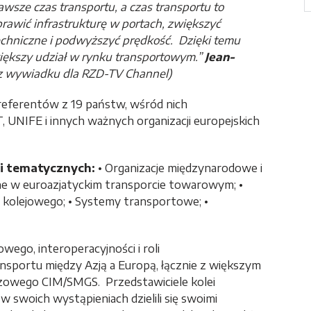
wsze czas transportu, a czas transportu to
rawić infrastrukturę w portach, zwiększyć
echniczne i podwyższyć prędkość. Dzięki temu
iększy udział w rynku transportowym.”
Jean-
z wywiadku dla RZD-TV Channel)
 referentów z 19 państw, wśród nich
, UNIFE i innych ważnych organizacji europejskich
ji tematycznych:
• Organizacje międzynarodowe i
zne w euroazjatyckim transporcie towarowym; •
 kolejowego; • Systemy transportowe; •
ego, interoperacyjności i roli
nsportu między Azją a Europą, łącznie z większym
zowego CIM/SMGS. Przedstawiciele kolei
 w swoich wystąpieniach dzielili się swoimi