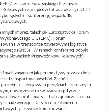
UNIFE (Zrzeszenie Europejskiego Przemysłu
m Kolejowych i Zarządców Infrastruktury) i CCTT
yberyjskich). Konferencję wsparło 18
dzynarodowych.
 innych imprez, takich jak Euroazjatyckie Forum
u Wykonawczego UIC (EMC) i Forum
osowania w transporcie towarowym i logistyce
gacyjnego (GNSS). W ramach konferencji odbyło
zenie Słowackich Przewoźników Kolejowych) i
ważnych zagadnień jak perspektywy rozwoju kolei
rytarze transportowe Wschód-Zachód,
procedur na kolejowych przejściach granicznych,
ym, nowoczesne rozwiązania logistyczne,
arodowej, problematyka trans graniczna i celna
łki nadzwyczajne, taryfy i określanie cen,
portowych, przewozy kombinowane i