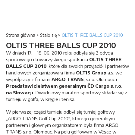
Strona główna
>
Stało się
>
OLTIS THREE BALLS CUP 2010
OLTIS THREE BALLS CUP 2010
W dniach 17. – 18. 06. 2010 roku odbyła się 2 edycja
sportowego i towarzyskiego spotkania
OLTIS THREE
BALLS CUP 2010
, które dla swoich przyjaciół i partnerów
handlowych zorganizowała firma
OLTIS Group
a.s. we
współpracy z firmami
ARGO TRANS
, s.r.o. Olomouc i
Przedstawicielstwem generalnym ČD Cargo s.r.o.
na Słowacji
. Dwudniowy maraton sportowy składał się z
turnieju w golfa, w kręgle i tenisa.
W pierwszej części turnieju odbył się turniej golfowy
„ARGO TRANS Golf Cup 2010″, którego generalnym
partnerem i głównym organizatorem była firma ARGO
TRANS s.r.o. Olomouc. Na polu golfowym w Vésce w