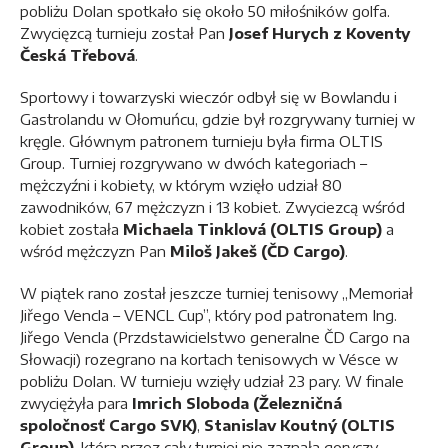
pobliżu Dolan spotkało się około 50 miłośników golfa.
Zwycięzcą turnieju został Pan
Josef Hurych z Koventy
Česká Třebová
.
Sportowy i towarzyski wieczór odbył się w Bowlandu i
Gastrolandu w Ołomuńcu, gdzie był rozgrywany turniej w
kręgle. Głównym patronem turnieju była firma OLTIS
Group. Turniej rozgrywano w dwóch kategoriach –
mężczyźni i kobiety, w którym wzięło udział 80
zawodników, 67 mężczyzn i 13 kobiet. Zwyciezcą wśród
kobiet została
Michaela Tinklová (OLTIS Group)
a
wśród mężczyzn Pan
Miloš Jakeš (ČD Cargo)
.
W piątek rano został jeszcze turniej tenisowy „Memoriał
Jiřego Vencla – VENCL Cup”, który pod patronatem Ing.
Jiřego Vencla (Przdstawicielstwo generalne ČD Cargo na
Słowacji) rozegrano na kortach tenisowych w Vésce w
pobliżu Dolan. W turnieju wzięły udział 23 pary. W finale
zwyciężyła para
Imrich Sloboda (Železničná
spoločnosť Cargo SVK)
,
Stanislav Koutný (OLTIS
Group)
, która przez cały turniej nie zaznała goryczy