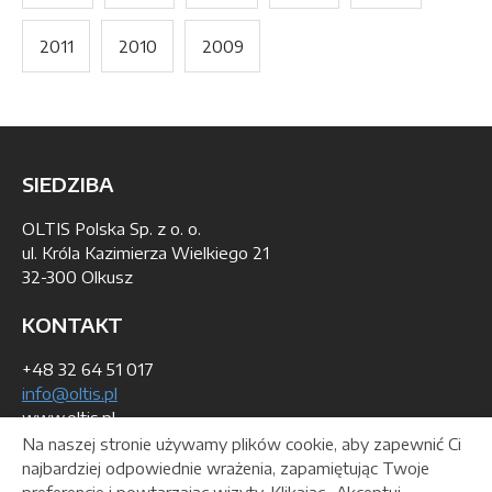
2011
2010
2009
SIEDZIBA
OLTIS Polska Sp. z o. o.
ul. Króla Kazimierza Wielkiego 21
32-300 Olkusz
KONTAKT
+48 32 64 51 017
info@oltis.pl
www.oltis.pl
Na naszej stronie używamy plików cookie, aby zapewnić Ci
DANE DO WYSTAWIENIA FAKTURY
najbardziej odpowiednie wrażenia, zapamiętując Twoje